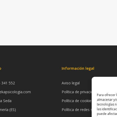
o
Información legal
4 341 552
Aviso legal
ekapsicologia.com
Política de privacidad
Para ofrecer 
almacenar y/o
la Seda
Política de cookies
tecnologías 
las identifica
ería (ES)
Política de redes sociale
s
puede afectar