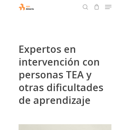
Menu
Skip
to
search
Close
main
Menu
content
Expertos
en
intervención
con
personas
TEA
y
otras
dificultades
de
aprendizaje