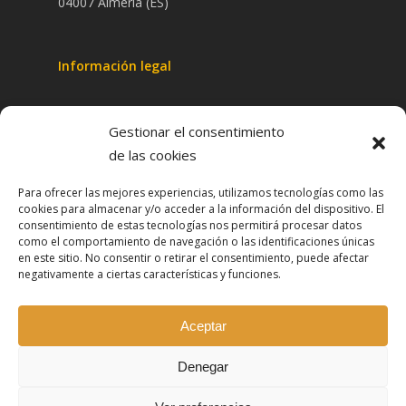
04007 Almería (ES)
Información legal
Aviso legal
Gestionar el consentimiento
Política de privacidad
de las cookies
Política de cookies
Para ofrecer las mejores experiencias, utilizamos tecnologías como las
Política de redes sociale
s
cookies para almacenar y/o acceder a la información del dispositivo. El
consentimiento de estas tecnologías nos permitirá procesar datos
Términos y condiciones
como el comportamiento de navegación o las identificaciones únicas
en este sitio. No consentir o retirar el consentimiento, puede afectar
negativamente a ciertas características y funciones.
Autorizaciones
Aceptar
Registrado en el Colegio de Psicólogos de
Denegar
Andalucía Oriental